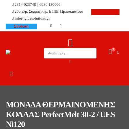
2314-023748 || 6936 130000
20ο χλμ. Συμμαχικής, ΒΙ.ΠΕ. Ωραιοκάστρου
Εγγραφή
info@gluesolutions.gr
Σύνδεση
0
ΜΟΝΑΔΑ ΘΕΡΜΑΙΝΟΜΕΝΗΣ
ΚΟΛΛΑΣ PerfectMelt 30-2 / UES
Ni120