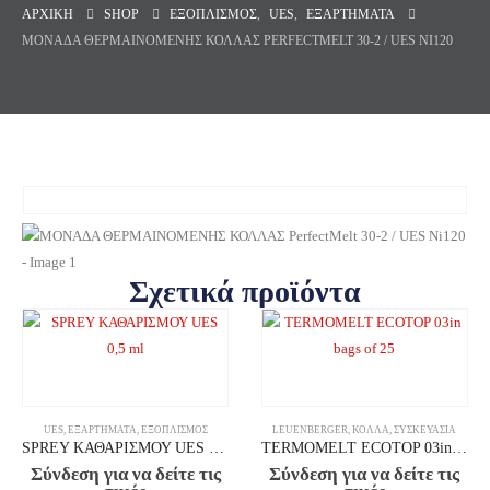
ΑΡΧΙΚΉ
SHOP
ΕΞΟΠΛΙΣΜΌΣ
,
UES
,
ΕΞΑΡΤΉΜΑΤΑ
ΜΟΝΑΔΑ ΘΕΡΜΑΙΝΟΜΕΝΗΣ ΚΟΛΛΑΣ PERFECTMELT 30-2 / UES NI120
Σχετικά προϊόντα
UES
,
ΕΞΑΡΤΉΜΑΤΑ
,
ΕΞΟΠΛΙΣΜΌΣ
LEUENBERGER
,
ΚΌΛΛΑ
,
ΣΥΣΚΕΥΑΣΊΑ
SPREY ΚΑΘΑΡΙΣΜΟΥ UES 0,5 ml
TERMOMELT ECOTOP 03in bags of 25
Σύνδεση για να δείτε τις
Σύνδεση για να δείτε τις