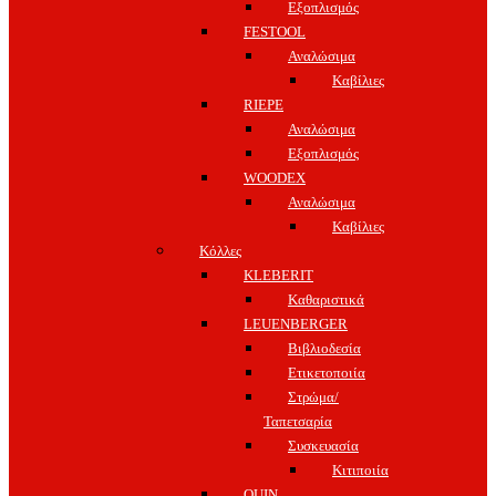
Εξοπλισμός
FESTOOL
Αναλώσιμα
Καβίλιες
RIEPE
Αναλώσιμα
Εξοπλισμός
WOODEX
Αναλώσιμα
Καβίλιες
Κόλλες
KLEBERIT
Καθαριστικά
LEUENBERGER
Βιβλιοδεσία
Ετικετοποιία
Στρώμα/
Ταπετσαρία
Συσκευασία
Κιτιποιία
QUIN