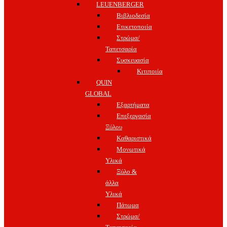
LEUENBERGER
Βιβλιοδεσία
Ετικετοποιία
Στρώμα/
Ταπετσαρία
Συσκευασία
Κιτιποιία
QUIN
GLOBAL
Εξαρτήματα
Επεξεργασία
Ξύλου
Καθαριστικά
Μονωτικά
Υλικά
Ξύλο &
άλλα
Υλικά
Πάτωμα
Στρώμα/