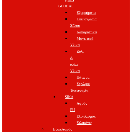
GLOBAL
Εξαρτήματα
Επεξεργασία
Ξύλου
Καθαριστικά
Μονωτικά
Υλικά
Ξύλο
&
άλλα
Υλικά
Πάτωμα
Στρώμα/
Ταπετσαρία
SIKA
Αφρός
PU
Εξοπλισμός
Σιλικόνες
Εξοπλισμός