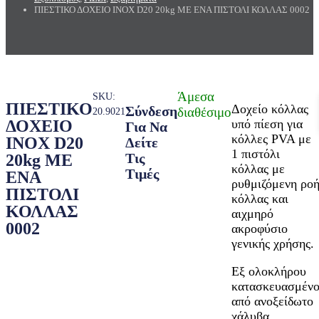
ΠΙΕΣΤΙΚΟ ΔΟΧΕΙΟ INOX D20 20kg ΜΕ ΕΝΑ ΠΙΣΤΟΛΙ ΚΟΛΛΑΣ 0002
Άμεσα
SKU:
ΠΙΕΣΤΙΚΟ
Δοχείο κόλλας
Σύνδεση
διαθέσιμο
20.9021
υπό πίεση για
ΔΟΧΕΙΟ
Για Να
κόλλες PVA με
INOX D20
Δείτε
1 πιστόλι
Τις
20kg ΜΕ
κόλλας με
Τιμές
ΕΝΑ
ρυθμιζόμενη ρο
ΠΙΣΤΟΛΙ
κόλλας και
ΚΟΛΛΑΣ
αιχμηρό
0002
ακροφύσιο
γενικής χρήσης.
Εξ ολοκλήρου
κατασκευασμέν
από ανοξείδωτο
χάλυβα.