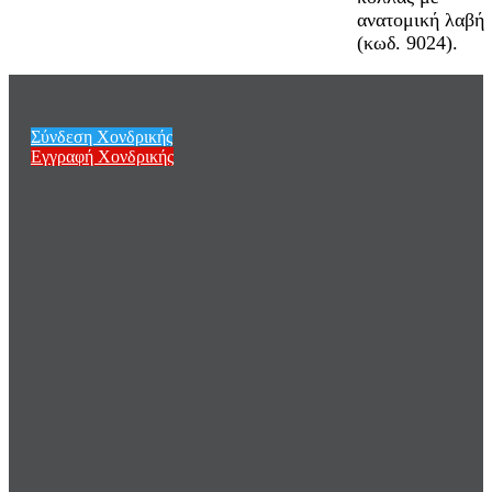
ανατομική λαβή
(κωδ. 9024).
Σύνδεση Χονδρικής
Εγγραφή Χονδρικής