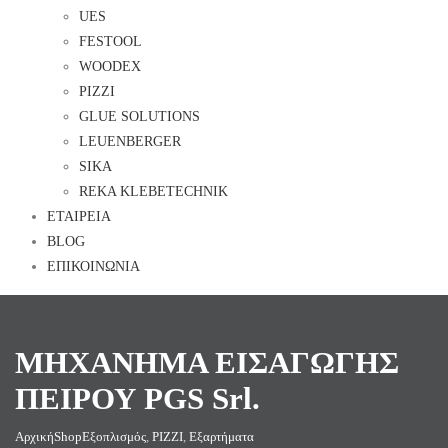
UES
FESTOOL
WOODEX
PIZZI
GLUE SOLUTIONS
LEUENBERGER
SIKA
REKA KLEBETECHNIK
ΕΤΑΙΡΕΙΑ
BLOG
ΕΠΙΚΟΙΝΩΝΙΑ
ΜΗΧΑΝΗΜΑ ΕΙΣΑΓΩΓΗΣ
ΠΕΙΡΟΥ PGS Srl.
Αρχική
Shop
Εξοπλισμός
,
PIZZI
,
Εξαρτήματα