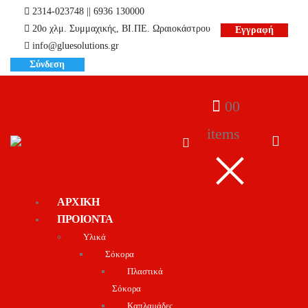
2314-023748 || 6936 130000
20ο χλμ. Συμμαχικής, ΒΙ.ΠΕ. Ωραιοκάστρου
Εγγραφή
info@gluesolutions.gr
Σύνδεση
0
0
items
ΑΡΧΙΚΗ
ΠΡΟΙΟΝΤΑ
Υλικά
Σόκορα
Πλαστικά
Σόκορα
Καπλαμάδες