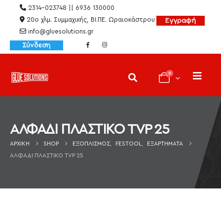
2314-023748 || 6936 130000
20ο χλμ. Συμμαχικής, ΒΙ.ΠΕ. Ωραιοκάστρου
Εγγραφή
info@gluesolutions.gr
Σύνδεση
0
AΛΦΑΔΙ ΠΛΑΣΤΙΚΟ TVP 25
ΑΡΧΙΚΉ
SHOP
ΕΞΟΠΛΙΣΜΌΣ
,
FESTOOL
,
ΕΞΑΡΤΉΜΑΤΑ
AΛΦΑΔΙ ΠΛΑΣΤΙΚΟ TVP 25