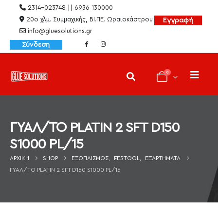
2314-023748 || 6936 130000
20ο χλμ. Συμμαχικής, ΒΙ.ΠΕ. Ωραιοκάστρου
Εγγραφή
info@gluesolutions.gr
Σύνδεση
0
ΓΥΑΛ/ΤΟ PLATIN 2 SFT D150
S1000 PL/15
ΑΡΧΙΚΉ
SHOP
ΕΞΟΠΛΙΣΜΌΣ
,
FESTOOL
,
ΕΞΑΡΤΉΜΑΤΑ
ΓΥΑΛ/ΤΟ PLATIN 2 SFT D150 S1000 PL/15