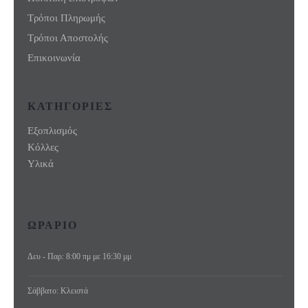
Τρόποι Πληρωμής
Τρόποι Αποστολής
Επικοινωνία
ΚΑΤΗΓΟΡΙΕΣ
Εξοπλισμός
Κόλλες
Υλικά
ΩΡΑΡΙΟ
Δευ - Παρ: 8:00 πμ με 16:30 μμ
Σάββατο: Κλειστά