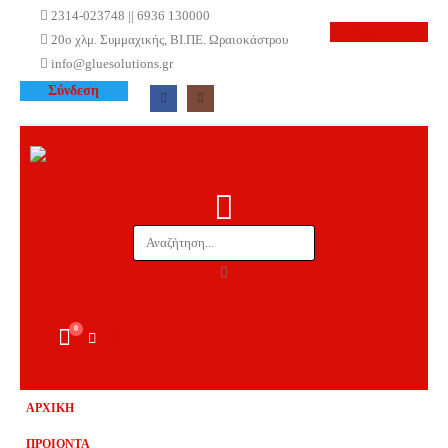
2314-023748 || 6936 130000
Εγγραφή
20ο χλμ. Συμμαχικής, ΒΙ.ΠΕ. Ωραιοκάστρου
info@gluesolutions.gr
Σύνδεση
0
ΑΡΧΙΚΗ
ΠΡΟΙΟΝΤΑ