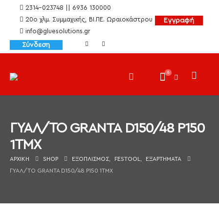
2314-023748 || 6936 130000
20ο χλμ. Συμμαχικής, ΒΙ.ΠΕ. Ωραιοκάστρου
Εγγραφή
info@gluesolutions.gr
Σύνδεση
0
ΓΥΑΛ/ΤΟ GRANTA D150/48 P150
1ΤΜΧ
ΑΡΧΙΚΉ
SHOP
ΕΞΟΠΛΙΣΜΌΣ
,
FESTOOL
,
ΕΞΑΡΤΉΜΑΤΑ
ΓΥΑΛ/ΤΟ GRANTA D150/48 P150 1ΤΜΧ