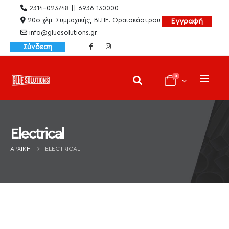
2314-023748 || 6936 130000
20ο χλμ. Συμμαχικής, ΒΙ.ΠΕ. Ωραιοκάστρου
Εγγραφή
info@gluesolutions.gr
Σύνδεση
0
Electrical
ΑΡΧΙΚΉ
ELECTRICAL