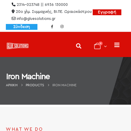
2314-023748 || 6936 130000
20ο χλμ. Συμμαχικής, ΒΙ.ΠΕ. Ωραιοκάστρου
Εγγραφή
info@gluesolutions.gr
Σύνδεση
0
Iron Machine
ΑΡΧΙΚΉ
PRODUCTS
IRON MACHINE
WHAT WE DO